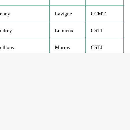
enny
Lavigne
CCMT
udrey
Lemieux
CSTJ
nthony
Murray
CSTJ
lycia
Roy
CSTJ