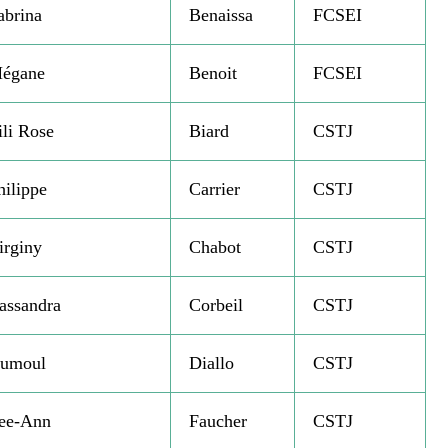
abrina
Benaissa
FCSEI
égane
Benoit
FCSEI
ili Rose
Biard
CSTJ
hilippe
Carrier
CSTJ
irginy
Chabot
CSTJ
assandra
Corbeil
CSTJ
umoul
Diallo
CSTJ
ee-Ann
Faucher
CSTJ