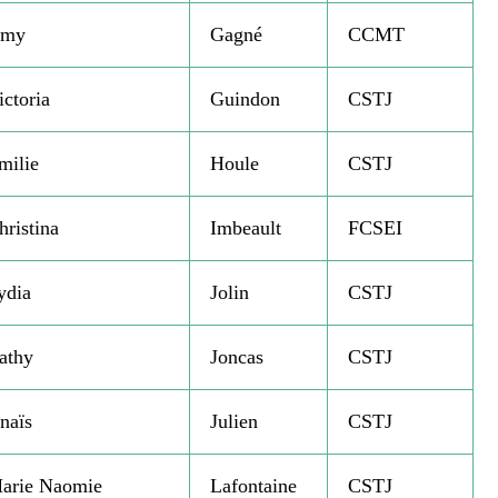
my
Gagné
CCMT
ictoria
Guindon
CSTJ
milie
Houle
CSTJ
hristina
Imbeault
FCSEI
ydia
Jolin
CSTJ
athy
Joncas
CSTJ
naïs
Julien
CSTJ
arie Naomie
Lafontaine
CSTJ