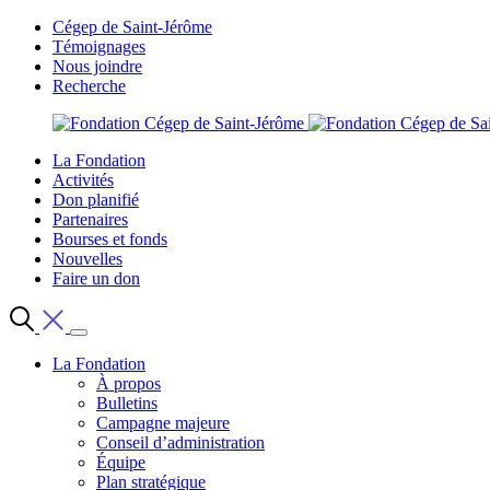
Cégep de Saint-Jérôme
Témoignages
Nous joindre
Recherche
La Fondation
Activités
Don planifié
Partenaires
Bourses et fonds
Nouvelles
Faire un don
La Fondation
À propos
Bulletins
Campagne majeure
Conseil d’administration
Équipe
Plan stratégique